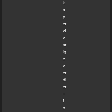
k
a
p
er
vi
v
ar
ig
e
v
er
di
er
–
f
o