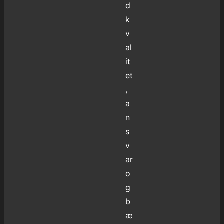
d
k
v
al
it
et
,
a
n
s
v
ar
o
g
b
æ